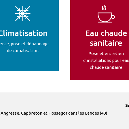
Climatisation
Eau chaude
sanitaire
ente, pose et dépannage
de climatisation
Pose et entretien
d’installations pour ea
chaude sanitaire
S
Angresse,
Capbreton
et
Hossegor
dans
les
Landes
(40)