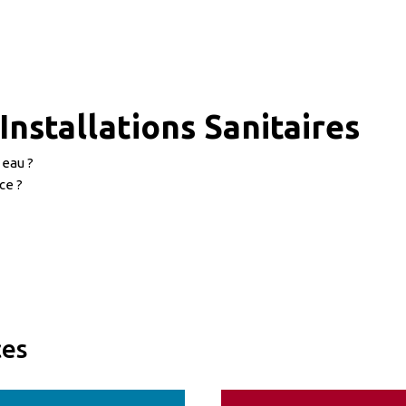
nstallations Sanitaires
eau ?
ce ?
ces