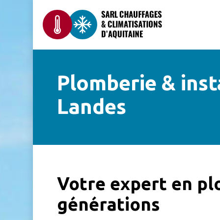
Skip
to
main
content
Plomberie & insta
Landes
Votre expert en plo
générations