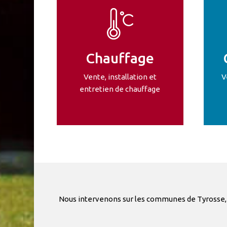
Chauffage
Vente, installation et
V
entretien de chauffage
Nous
intervenons
sur
les
communes
de
Tyrosse,